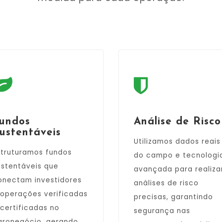
undos
Análise de Risco
ustentáveis
Utilizamos dados reais
struturamos fundos
do campo e tecnologi
ustentáveis que
avançada para realiza
onectam investidores
análises de risco
 operações verificadas
precisas, garantindo
 certificadas no
segurança nas
gronegócio, gerando