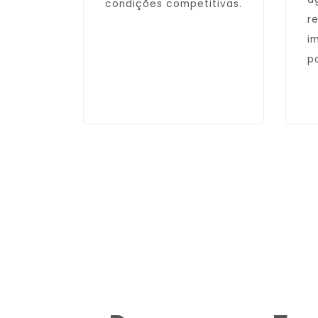
condições competitivas.
r
i
po