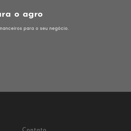
ara o agro
nanceiros para o seu negócio.
Contato