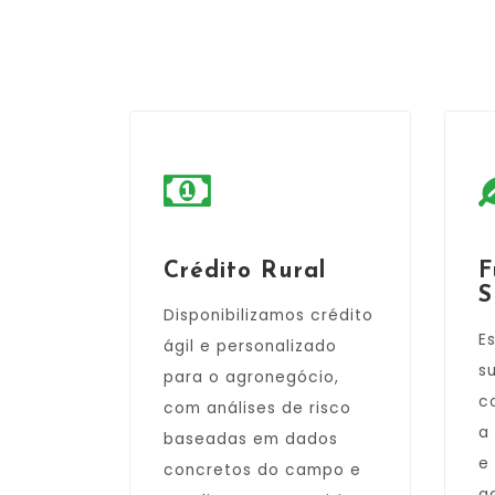
Crédito Rural
F
S
Disponibilizamos crédito
E
ágil e personalizado
s
para o agronegócio,
c
com análises de risco
a
baseadas em dados
e
concretos do campo e
a